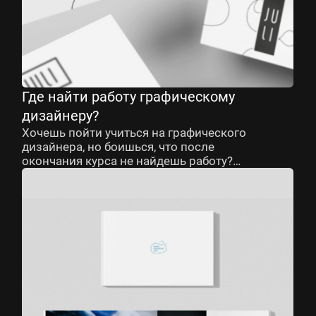
Где найти работу графическому
дизайнеру?
Хочешь пойти учиться на графического
дизайнера, но боишься, что после
окончания курса не найдешь работу?
Стоп, давай отложим страхи в сторону
и оценим реальную ситуацию.
Оглянись и задумайся: кто создает
логотипы для крупных брендов,
рекламные баннеры, макеты сайтов,
билеты на различные мероприятия,
обложки для книг и упаковки для
продуктов, которые ты видишь
на прилавках магазина каждый день.