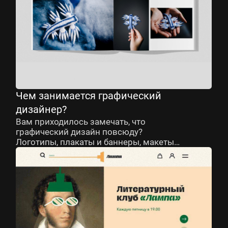
Все это — работа графических
дизайнеров. Теперь ты понимаешь,
насколько это востребованная
профессия?
Чем занимается графический
дизайнер?
Вам приходилось замечать, что
графический дизайн повсюду?
Логотипы, плакаты и баннеры, макеты
сайтов, брендбуки, флаеры, билеты
и обложки для книг — всё это дело рук
этих универсальных специалистов.
Спектр деятельности графических
дизайнеров велик, поэтому в этой
профессии выделяют несколько
направлений. Хочешь узнать, чем они
отличаются?