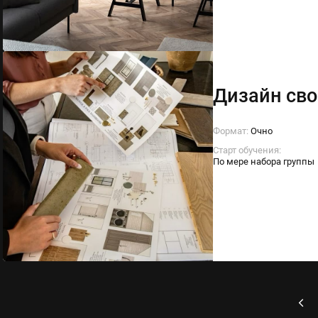
Дизайн сво
Формат:
Очно
Старт обучения:
По мере набора группы