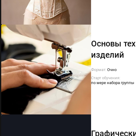
Основы тех
изделий
Формат:
Очно
Старт обучения:
по мере набора группы
Графически