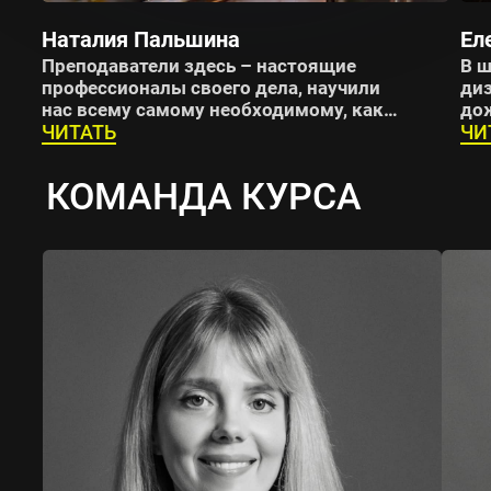
Наталия Пальшина
Ел
Преподаватели здесь – настоящие
В ш
профессионалы своего дела, научили
диз
нас всему самому необходимому, как
дож
раз тому, чего мне так не хватало:
ЧИТАТЬ
Жал
ЧИ
пониманию композиции, концепции,
ран
пространственно-образного
пе
КОМАНДА КУРСА
мышления.
зн