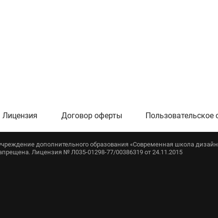
Лицензия
Договор оферты
Пользовательское 
е учреждение дополнительного образования «Современная школа дизайна
запрещена. Лицензия № Л035-01298-77/00386319 от 24.11.2015