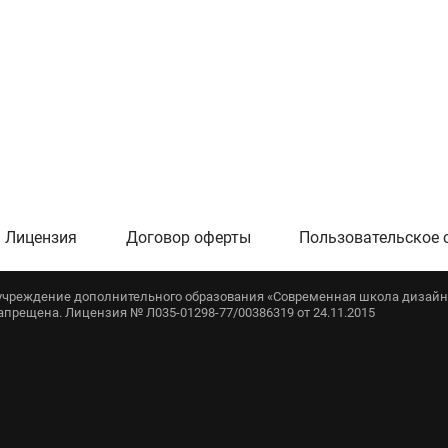
Лицензия
Договор оферты
Пользовательское 
е учреждение дополнительного образования «Современная школа дизайна
запрещена. Лицензия № Л035-01298-77/00386319 от 24.11.2015