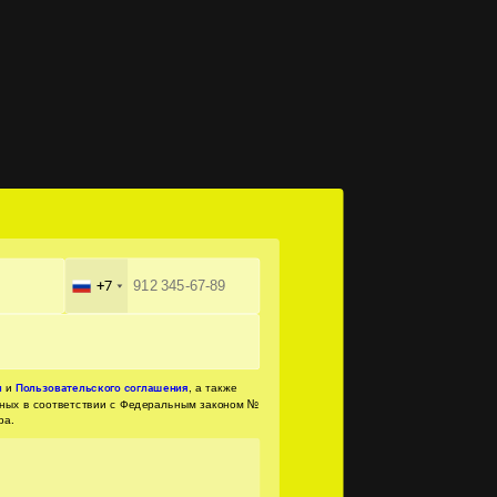
+7
и
, а также
и
Пользовательского соглашения
нных в соответствии с Федеральным законом №
ра.