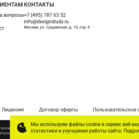
РИЕНТАМ
КОНТАКТЫ
а вопросы
+7 (495) 787 63 52
info@designstudy.ru
Москва, ул. Сущевская, д. 19, стр. 4
ст
Лицензия
Договор оферты
Пользовательское 
Мы используем файлы cookie и сервис веб-ан
е учреждение дополнительного образования «Современная школа дизайна
статистики и улучшения работы сайта. Подро
запрещена. Лицензия № Л035-01298-77/00386319 от 24.11.2015