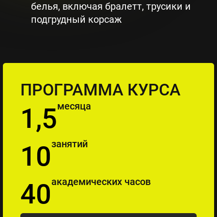
белья, включая бралетт, трусики и
подгрудный корсаж
ПРОГРАММА КУРСА
месяца
1,5
занятий
10
академических часов
40